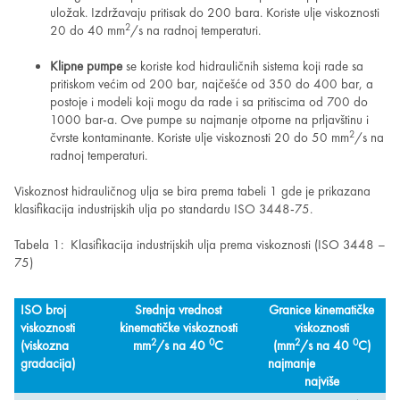
uložak. Izdržavaju pritisak do 200 bara. Koriste ulje viskoznosti
2
20 do 40 mm
/s na radnoj temperaturi.
Klipne pumpe
se koriste kod hidrauličnih sistema koji rade sa
pritiskom većim od 200 bar, najčešće od 350 do 400 bar, a
postoje i modeli koji mogu da rade i sa pritiscima od 700 do
1000 bar-a. Ove pumpe su najmanje otporne na prljavštinu i
2
čvrste kontaminante. Koriste ulje viskoznosti 20 do 50 mm
/s na
radnoj temperaturi.
Viskoznost hidrauličnog ulja se bira prema tabeli 1 gde je prikazana
klasifikacija industrijskih ulja po standardu ISO 3448-75.
Tabela 1: Klasifikacija industrijskih ulja prema viskoznosti (ISO 3448 –
75)
ISO broj
Srednja vrednost
Granice kinematičke
viskoznosti
kinematičke viskoznosti
viskoznosti
2
0
2
0
(viskozna
mm
/s na 40
C
(mm
/s na 40
C)
gradacija)
najmanje
najviše