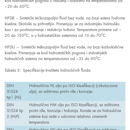
kod hidrostatičkih pogona u industriji i rudarstvu na temperaturama od
0
–20 do 60
C.
HFDR – Sintetički tečkozapaljivi fluid bez vode, na bazi estera fosforne
kiseline. Ekološki su prihvatljivi. Primenjuju se za industrijsku hidrauliku
kao i za podmazivanje i redukciju turbina. Temperature primene od –
0
0
20 do 150
C, a u hidrostatičkim sistemima od 10 do 70
C.
HFDU – Sintetički teškozapaljivi fluid bez vode, na bazi karboksilične
kiseline. Primenjuje se kod hidrostatičkih pogona i industrijskih
0
hidrauličnih sistema na temperaturama od –35 do 90
C.
Tabela 3: Specifikacije kvaliteta hidrauličnih fluida
DIN
Hidraulična HL ulja po ISO klasifikaciji (cirkulaciona
51524
ulja), sa aditivima protiv rđe i korozije.
tip1 (HL)
DIN
Hidraulična HM ulja po ISO klasifikaciji, sa aditivima
51524 tip
protiv rđe, korozije i habanja. Koriste se za hidraulične
2 (HLP)
sisteme koji rade u uslovima relativno umerenih
temperatura.
DIN
Hidraulična HV ulja po ISO klasifikaciji sa aditivima