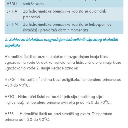
HFDU
sadrže vodu.
L - HA
Za hidrokinetičke prenosnike kao što su automatski
prenosnici.
L - HN
Za hidrokinetičke prenosnike kao što su turbospojnice
(kvačila) i pretvarači obrtnih momenata
5. Zahtev za biološkom razgradnjom hidrauličnih ulja zbog ekoloških
aspekata
Hidraulični fluidi sa brzom biološkom razgradnjom imaju klasu
ugrožavanja vode 0, dok konvencionalna hidraulična ulja imaju klasu
ugrožavanja vode 2. Imaju sledeće oznake:
HEPG - Hidraulični fluidi na bazi poliglikola. Temperatura primene od
0
–30 do 90
C.
HETG - Hidraulični fluidi na bazi biljnih ulja (repičinog ulja i
0
triglicerida). Temperatura primene ovih ulja je od –20 do 70
C.
HEES - Hidraulični fluidi na bazi sintetičkog estera. Temperatura
0
primene od –30 do 90
C.