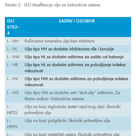
Tabela 2: ISO klasifikacija ulja za hidraulične sisteme
ISO
SASTAV I OSOBINE
6743-
4
L - HH
Rafinisana mineralna ulja bez inhibitora
L - HL
Ulja tipa HH sa dodatim inhibitorima rđe i korozije
L - HM
Ulja tipa HL sa dodatim aditivima za zaštitu od habanja
L - HR
Ulja tipa HL sa dodatim aditivima za poboljšanje indeksa
viskoznosti
L - HV
Ulja tipa HM sa dodatim aditivima za poboljšanje indeksa
viskoznosti
L - HG
Ulja tipa HM sa dodatim anti ”stick-slip” aditivima. Za
klizne vođice i hidraulične sisteme
L -
Ulja na bazi triglicerida (esteri repičinog ulja). Ekološki
HETG
prihvatljiva ulja
L -
Ulja na bazi poliglikola. Ekološki prihvatljiva ulja
HEPG
L -
Ulja na bazi sintetičkih estera. Ekološki prihvatljiva ulja