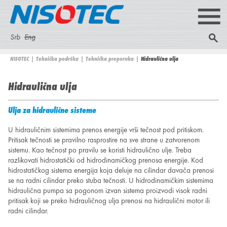
Skip
M
to
a
N
Srb
Eng
P
main
i
S
r
content
I
NISOTEC
|
Tehnička podrška
|
Tehnička preporuka
|
Hidraulična ulja
e
n
e
You
t
are
S
Hidraulična ulja
m
r
a
here
a
e
r
O
Ulja za hidraulične sisteme
ž
i
n
c
U hidrauličnim sistemima prenos energije vrši tečnost pod pritiskom.
T
Pritisak tečnosti se pravilno rasprostire na sve strane u zatvorenom
u
h
sistemu. Kao tečnost po pravilu se koristi hidraulično ulje. Treba
E
razlikovati hidrostatički od hidrodinamičkog prenosa energije. Kod
f
hidrostatičkog sistema energija koja deluje na cilindar davača prenosi
se na radni cilindar preko stuba tečnosti. U hidrodinamičkim sistemima
C
o
hidraulična pumpa sa pogonom izvan sistema proizvodi visok radni
pritisak koji se preko hidrauličnog ulja prenosi na hidraulični motor ili
r
radni cilindar.
m