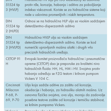
51524 tip
protiv rđe, korozije, habanja i aditiva za poboljšanje
3 (HVLP)
indeksa viskoznosti. Koriste se za hidraulične sisteme koji
rade u uslovima promenljivih i niskih temperatura.
DIN
Odnosi se na hidraulična HLP ulja sa visokim sadržajem
51524 tip
deterdžentno-disperzantnih aditiva
2 (HLPD)
DIN
Hidraulična HVLP ulja sa visokim sadržajem
51524 tip
deterdžentno-disperzantnih aditiva. Koriste se kod
3 (HVLPD)
numerički upravljanih mašina alatki i drugih vrlo
preciznih hidrauličnih uređaja.
CETOP 91
Evropski komitet proizvođača hidraulične i pneumatične
H
opreme (CETOP) dao je preporuke za kvalitetni nivo
hidrauličnih fluida: HH, HL, HM i HV. Svojstva protiv
habanja određuju se FZG testom i krilnom pumpom
Vickers V 104 C.
Cincinnati
Ulja koja sadrže aditive za zaštitu od korozije,
Milacron
oksidacije i habanja, za hidrauliku alatnih mašina. Uz
P-68, P-
osnovna fizička svojstva, ova ulja, moraju da zadovolje
69, P-70
posebne testove zaštite od korozije i termičku stabilnost,
sa krilnim pumpama Vickers.