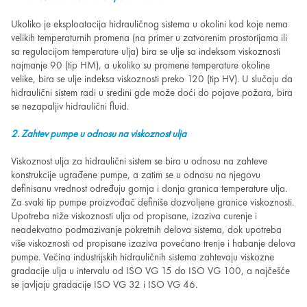
Ukoliko je eksploatacija hidrauličnog sistema u okolini kod koje nema
velikih temperaturnih promena (na primer u zatvorenim prostorijama ili
sa regulacijom temperature ulja) bira se ulje sa indeksom viskoznosti
najmanje 90 (tip HM), a ukoliko su promene temperature okoline
velike, bira se ulje indeksa viskoznosti preko 120 (tip HV). U slučaju da
hidraulični sistem radi u sredini gde može doći do pojave požara, bira
se nezapaljiv hidraulični fluid.
2. Zahtev pumpe u odnosu na viskoznost ulja
Viskoznost ulja za hidraulični sistem se bira u odnosu na zahteve
konstrukcije ugrađene pumpe, a zatim se u odnosu na njegovu
definisanu vrednost određuju gornja i donja granica temperature ulja.
Za svaki tip pumpe proizvođač definiše dozvoljene granice viskoznosti.
Upotreba niže viskoznosti ulja od propisane, izaziva curenje i
neadekvatno podmazivanje pokretnih delova sistema, dok upotreba
više viskoznosti od propisane izaziva povećano trenje i habanje delova
pumpe. Većina industrijskih hidrauličnih sistema zahtevaju viskozne
gradacije ulja u intervalu od ISO VG 15 do ISO VG 100, a najčešće
se javljaju gradacije ISO VG 32 i ISO VG 46.