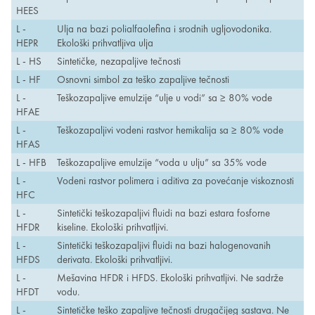
HEES
L -
Ulja na bazi polialfaolefina i srodnih ugljovodonika.
HEPR
Ekološki prihvatljiva ulja
L - HS
Sintetičke, nezapaljive tečnosti
L - HF
Osnovni simbol za teško zapaljive tečnosti
L -
Teškozapaljive emulzije “ulje u vodi” sa ≥ 80% vode
HFAE
L -
Teškozapaljivi vodeni rastvor hemikalija sa ≥ 80% vode
HFAS
L - HFB
Teškozapaljive emulzije “voda u ulju” sa 35% vode
L -
Vodeni rastvor polimera i aditiva za povećanje viskoznosti
HFC
L -
Sintetički teškozapaljivi fluidi na bazi estara fosforne
HFDR
kiseline. Ekološki prihvatljivi.
L -
Sintetički teškozapaljivi fluidi na bazi halogenovanih
HFDS
derivata. Ekološki prihvatljivi.
L -
Mešavina HFDR i HFDS. Ekološki prihvatljivi. Ne sadrže
HFDT
vodu.
L -
Sintetičke teško zapaljive tečnosti drugačijeg sastava. Ne