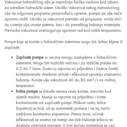
Viskoznost hidrauličnog ulja je najvažnija fizička osobina kod izbora
za određeni hidraulički sistem. Ukoliko viskoznost nekog hidraulučnog
ulja ne odgovara propisima proizvođača opreme, pumpa za ulje neće
ispravno raditi. Ukoliko je viskoznost preniska od propisane, može doći
do curenja ulja unutar sistema, kao i do prevelikog habanja materijala.
Previsoka viskoznost onemogućuje ispravan rad kod niskih temperatura.
Pumpe koje se koriste u hidrauličnim sistemima mogu biti: krilne, klipne ili
zupčaste.
Zupčaste pumpe
su veoma mnogo zastupljene u hidrauličnim
sistemima. Mogu biti različitih veličina i za različite pritiske do
0,2 do 7 bara. Dosta su otporne na prljavštinu i čestice čvrstih
kontaminanata. Međutim učinak i efikasnost opadaju srazmerno
2
habanju. Koriste ulje viskoznosti 40 do 80 mm
/s na radnoj
temperaturi.
Krilne pumpe
se takođe veoma često koriste, naročito kod
alatnih mašina. Manje su otporne na prljavštinu i čvrste
kontaminante od zupčastih pumpi. Prilikom rada, krilce
(lopatica) se troši, ali se automatski pomera i na taj način
zadržava konstantna zapremina. Prema tome, učinak
(efikasnost) se znatno ne menja sve dok habanje krilaca ne
dostigne značajne razmere. U tom slučaju zamenjuje se ceo