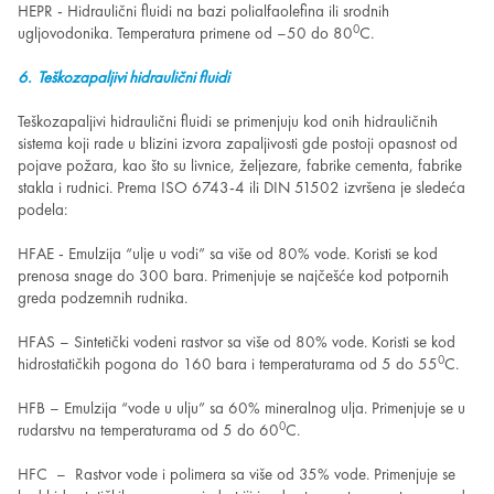
HEPR - Hidraulični fluidi na bazi polialfaolefina ili srodnih
0
ugljovodonika. Temperatura primene od –50 do 80
C.
6. Teškozapaljivi hidraulični fluidi
Teškozapaljivi hidraulični fluidi se primenjuju kod onih hidrauličnih
sistema koji rade u blizini izvora zapaljivosti gde postoji opasnost od
pojave požara, kao što su livnice, željezare, fabrike cementa, fabrike
stakla i rudnici. Prema ISO 6743-4 ili DIN 51502 izvršena je sledeća
podela:
HFAE - Emulzija “ulje u vodi” sa više od 80% vode. Koristi se kod
prenosa snage do 300 bara. Primenjuje se najčešće kod potpornih
greda podzemnih rudnika.
HFAS – Sintetički vodeni rastvor sa više od 80% vode. Koristi se kod
0
hidrostatičkih pogona do 160 bara i temperaturama od 5 do 55
C.
HFB – Emulzija “vode u ulju” sa 60% mineralnog ulja. Primenjuje se u
0
rudarstvu na temperaturama od 5 do 60
C.
HFC – Rastvor vode i polimera sa više od 35% vode. Primenjuje se