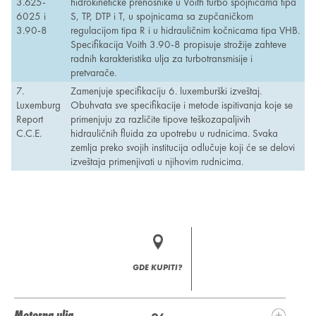
3.625-
hidrokinetičke prenosnike u Voith turbo spojnicama tipa
6025 i
S, TP, DTP i T, u spojnicama sa zupčaničkom
3.90-8
regulacijom tipa R i u hidrauličnim kočnicama tipa VHB.
Specifikacija Voith 3.90-8 propisuje strožije zahteve
radnih karakteristika ulja za turbotransmisije i
pretvarače.
7.
Zamenjuje specifikaciju 6. luxemburški izveštaj.
Luxemburg
Obuhvata sve specifikacije i metode ispitivanja koje se
Report
primenjuju za različite tipove teškozapaljivih
C.C.E.
hidrauličnih fluida za upotrebu u rudnicima. Svaka
zemlja preko svojih institucija odlučuje koji će se delovi
izveštaja primenjivati u njihovim rudnicima.
GDE KUPITI?
Motorna ulja