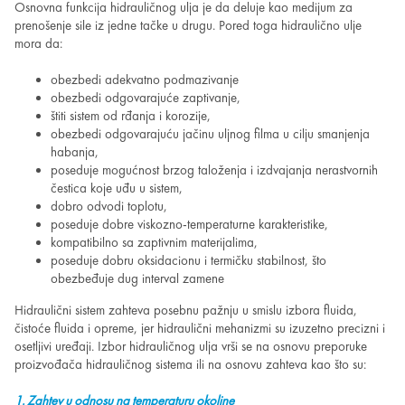
Osnovna funkcija hidrauličnog ulja je da deluje kao medijum za
prenošenje sile iz jedne tačke u drugu. Pored toga hidraulično ulje
mora da:
obezbedi adekvatno podmazivanje
obezbedi odgovarajuće zaptivanje,
štiti sistem od rđanja i korozije,
obezbedi odgovarajuću jačinu uljnog filma u cilju smanjenja
habanja,
poseduje mogućnost brzog taloženja i izdvajanja nerastvornih
čestica koje uđu u sistem,
dobro odvodi toplotu,
poseduje dobre viskozno-temperaturne karakteristike,
kompatibilno sa zaptivnim materijalima,
poseduje dobru oksidacionu i termičku stabilnost, što
obezbeđuje dug interval zamene
Hidraulični sistem zahteva posebnu pažnju u smislu izbora fluida,
čistoće fluida i opreme, jer hidraulični mehanizmi su izuzetno precizni i
osetljivi uređaji. Izbor hidrauličnog ulja vrši se na osnovu preporuke
proizvođača hidrauličnog sistema ili na osnovu zahteva kao što su:
1. Zahtev u odnosu na temperaturu okoline