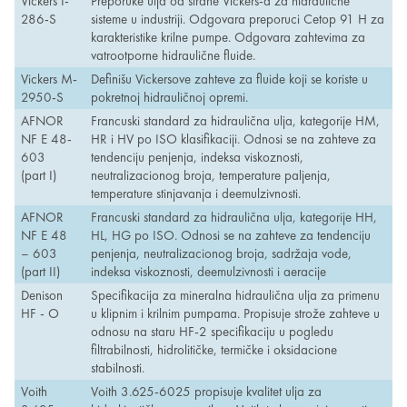
Vickers I-
Preporuke ulja od strane Vickers-a za hidraulične
286-S
sisteme u industriji. Odgovara preporuci Cetop 91 H za
karakteristike krilne pumpe. Odgovara zahtevima za
vatrootporne hidraulične fluide.
Vickers M-
Definišu Vickersove zahteve za fluide koji se koriste u
2950-S
pokretnoj hidrauličnoj opremi.
AFNOR
Francuski standard za hidraulična ulja, kategorije HM,
NF E 48-
HR i HV po ISO klasifikaciji. Odnosi se na zahteve za
603
tendenciju penjenja, indeksa viskoznosti,
(part I)
neutralizacionog broja, temperature paljenja,
temperature stinjavanja i deemulzivnosti.
AFNOR
Francuski standard za hidraulična ulja, kategorije HH,
NF E 48
HL, HG po ISO. Odnosi se na zahteve za tendenciju
– 603
penjenja, neutralizacionog broja, sadržaja vode,
(part II)
indeksa viskoznosti, deemulzivnosti i aeracije
Denison
Specifikacija za mineralna hidraulična ulja za primenu
HF - O
u klipnim i krilnim pumpama. Propisuje strože zahteve u
odnosu na staru HF-2 specifikaciju u pogledu
filtrabilnosti, hidrolitičke, termičke i oksidacione
stabilnosti.
Voith
Voith 3.625-6025 propisuje kvalitet ulja za