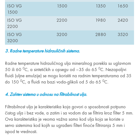
ISO VG
1500
1350
1650
1500
ISO VG
2200
1980
2420
2200
ISO VG
3200
2880
3520
3200
3. Radne temperature hidrauličnih sistema.
Radne temperature hidrauličnog ulja mineralnog porekla su uglavnom
0
0
50 ili 60
C, a sintetičkih u opsegu od –35 do 65
C. Nezapaljivi
fluidi (uljne emulzije) se mogu koristiti na radnim temperaturama od 35
0
0
do 150
C, a fluidi na bazi voda-glikoli od 5 do 65
C.
4. Zahtev sistema u odnosu na filtrabilnost ulja.
Filtrabilnost ulja je karakteristika koja govori o sposobnosti potpuno
čistog ulja i bez vode, a zatim i sa vodom da se filtrira kroz filter 5 mm.
Ova karakteristika je veoma važna samo kod ulja koja se koriste u
servo sistemima kod kojih su ugrađeni filteri finoće filtriranja 5 mm i
ispod te vrednosti.