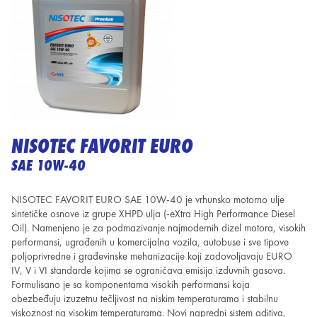
NISOTEC FAVORIT EURO
SAE 10W-40
NISOTEC FAVORIT EURO SAE 10W-40 je vrhunsko motorno ulje
sintetičke osnove iz grupe XHPD ulja (-eXtra High Performance Diesel
Oil). Namenjeno je za podmazivanje najmodernih dizel motora, visokih
performansi, ugrađenih u komercijalna vozila, autobuse i sve tipove
poljoprivredne i građevinske mehanizacije koji zadovoljavaju EURO
IV, V i VI standarde kojima se ograničava emisija izduvnih gasova.
Formulisano je sa komponentama visokih performansi koja
obezbeđuju izuzetnu tečljivost na niskim temperaturama i stabilnu
viskoznost na visokim temperaturama. Novi napredni sistem aditiva,