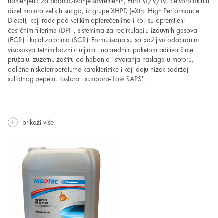
namenjeno za podmazivanje savremenih, Euro VI/V/IV, četvorotaktnih
dizel motora velikih snaga, iz grupe XHPD (eXtra High Performance
Diesel), koji rade pod velikim opterećenjima i koji su opremljeni
čestičnim filterima (DPF), sistemima za recirkulaciju izduvnih gasova
(EGR) i katalizatorima (SCR). Formulisana su sa pažljivo odabranim
visokokvalitetnim baznim uljima i naprednim paketom aditiva čime
pružaju izuzetnu zaštitu od habanja i stvaranja naslaga u motoru,
odlične niskotemperaturne karakteristike i koji daju nizak sadržaj
sulfatnog pepela, fosfora i sumpora-'Low SAPS'.
prikaži više