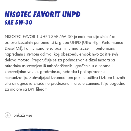
NISOTEC FAVORIT UHPD
SAE 5W-30
NISOTEC FAVORIT UHPD SAE 5W-30 je motorno ulje sintetičke
osnove izuzetnih performansi iz grupe UHPD (Ultra High Performance
Diesel Oil). Formulisano je sa baznim uljima izuzetnih performansi i
naprednim sistemom aditiva, koji obezbeđuje visok nivo zaštite svih
delova motora. Preporučuje se za podmazivanje dizel motora sa
prirodnim usisavanjem ili turbošaržiranih ugrađenih u autobuse i
komercijalna vozila, građevinsku, rudarsku i poljoprivrednu
mehanizaciju. Zahvaljujući izvanrednom paketu aditiva i izboru baznih
ulja omogućava značajno produžene intervale zamene. Nije pogodno
za motore sa DPF filerom.
prikaži više