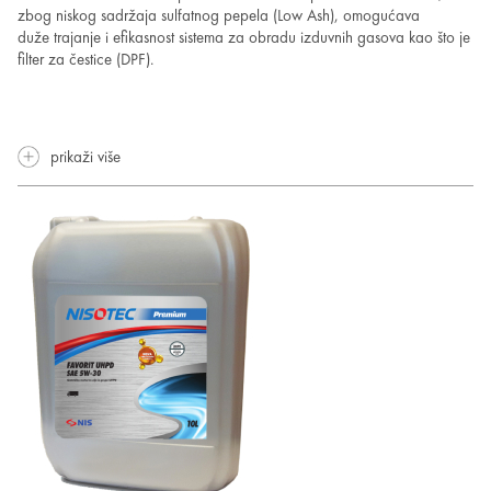
zbog niskog sadržaja sulfatnog pepela (Low Ash), omogućava
duže trajanje i efikasnost sistema za obradu izduvnih gasova kao što je
filter za čestice (DPF).
prikaži više