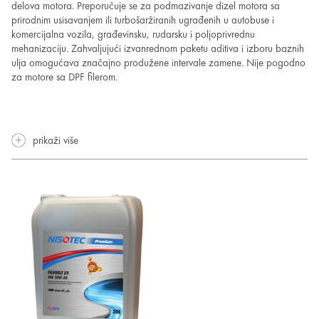
delova motora. Preporučuje se za podmazivanje dizel motora sa
prirodnim usisavanjem ili turbošaržiranih ugrađenih u autobuse i
komercijalna vozila, građevinsku, rudarsku i poljoprivrednu
mehanizaciju. Zahvaljujući izvanrednom paketu aditiva i izboru baznih
ulja omogućava značajno produžene intervale zamene. Nije pogodno
za motore sa DPF filerom.
prikaži više