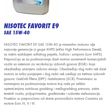
NISOTEC FAVORIT E9
SAE 15W-40
NISOTEC FAVORIT E9 SAE 15W-40 je mineralno motorno ulje
najnovije generacije iz grupe XHPD (eXtra High Performance Diesel),
sa niskim sadržajem sulfatnog pepela, fosfora i sumpora (Low SAPS).
Preporučuju se za podmazivanje dizel motora savremenih komercijalnih
vozila sa sistemom za recirkulaciju izduvnih gasova (EGR) i koja
obezbeđuju smanjenu izduvnu emisiju. Obezbeđuju dug radni vek dizel
motora sa turbo punjenjem i dug radni vek uređaja za tretman izduvnih
gasova: čestičnih filtera (DPF) i katalizatora (SCR). Prvenstveno su
namenjena za podmazivanje motora koji rade pri velikim
opterećenjima autobusa gradskog i međugradskog prevoza, zatim
teretnih vozila, poljoprivredne, građevinske i rudarske mehanizacije.
Posebno su preporučena od strane proizvođača motora Cummins za
motore Euro IV, V i VI.