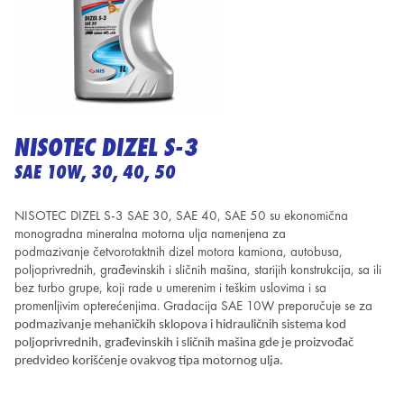
NISOTEC DIZEL S-3
SAE 10W, 30, 40, 50
NISOTEC DIZEL S-3 SAE 30, SAE 40, SAE 50 su ekonomična
monogradna mineralna motorna ulja namenjena za
podmazivanje četvorotaktnih dizel motora kamiona, autobusa,
poljoprivrednih, građevinskih i sličnih mašina, starijih konstrukcija, sa ili
bez turbo grupe, koji rade u umerenim i teškim uslovima i sa
promenljivim opterećenjima. Gradacija SAE 10W preporučuje se za
podmazivanje mehaničkih sklopova i hidrauličnih sistema kod
poljoprivrednih, građevinskih i sličnih mašina gde je proizvođač
predvideo korišćenje ovakvog tipa motornog ulja.