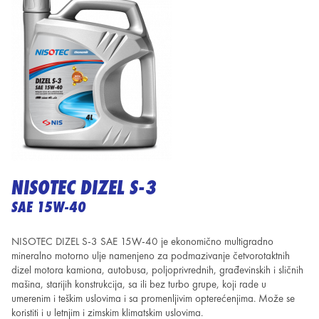
NISOTEC DIZEL S-3
SAE 15W-40
NISOTEC DIZEL S-3 SAE 15W-40 je ekonomično multigradno
mineralno motorno ulje namenjeno za podmazivanje
četvorotaktnih
dizel motora kamiona, autobusa, poljoprivrednih, građevinskih i sličnih
mašina, starijih konstrukcija,
sa ili bez turbo grupe, koji rade u
umerenim i teškim uslovima i sa promenljivim opterećenjima. Može se
koristiti i u letnjim
i zimskim klimatskim uslovima.