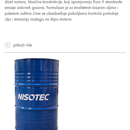
dizel motora, klasične konstrukcije, koji ispunjavanju Euro II standarde
emisije izduvnih gasova. Formulisan je sa kvalitetnim baznim uljima i
paketom aditiva čime se obezbeđuje poboljšana kontrola potrošnje
ulja i stvaranja naslaga na klipu motora.
prikaži više