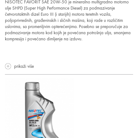
NISOTEC FAVORIT SAE 20W-50 je mineralno multigradno motorno
ulje SHPD (Super High Performance Diesel) za podmazivanje
četvorotaktnih dizel Euro III (i starijih) motora teretnih vozila,
poljoprivrednih, građevinskih i sličnih mašina, koji rade u različitim
uslovima, sa promenljivim opterećenjima. Posebno se preporučuje za
podmazivanje motora kod kojih je povećana potrošnja ulja, smanjena
kompresija i povećano dimljenje na izduvu.
prikaži više