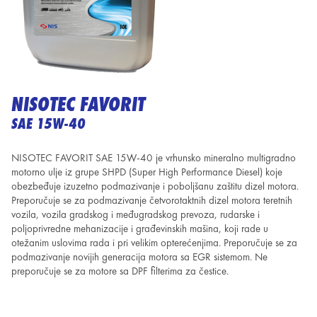
NISOTEC FAVORIT
SAE 15W-40
NISOTEC FAVORIT SAE 15W-40 je vrhunsko mineralno multigradno
motorno ulje iz grupe SHPD (Super High Performance
Diesel) koje
obezbeđuje izuzetno podmazivanje i poboljšanu zaštitu dizel motora.
Preporučuje se za podmazivanje četvorotaktnih
dizel motora teretnih
vozila, vozila gradskog i međugradskog prevoza, rudarske i
poljoprivredne mehanizacije
i građevinskih mašina, koji rade u
otežanim uslovima rada i pri velikim opterećenjima. Preporučuje se za
podmazivanje
novijih generacija motora sa EGR sistemom. Ne
preporučuje se za motore sa DPF filterima za čestice.