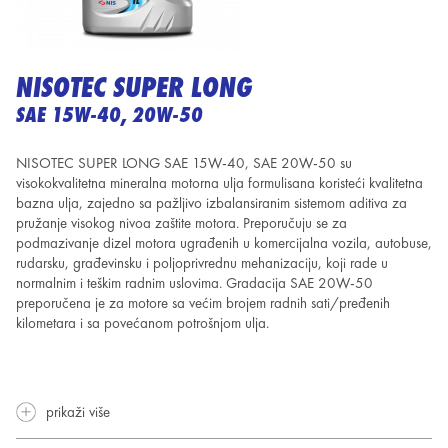
NISOTEC SUPER LONG
SAE 15W-40, 20W-50
NISOTEC SUPER LONG SAE 15W-40, SAE 20W-50 su
visokokvalitetna mineralna motorna ulja formulisana koristeći kvalitetna
bazna ulja, zajedno sa pažljivo izbalansiranim sistemom aditiva za
pružanje visokog nivoa zaštite motora. Preporučuju se za
podmazivanje dizel motora ugrađenih u komercijalna vozila, autobuse,
rudarsku, građevinsku i poljoprivrednu mehanizaciju, koji rade u
normalnim i teškim radnim uslovima. Gradacija SAE 20W-50
preporučena je za motore sa većim brojem radnih sati/pređenih
kilometara i sa povećanom potrošnjom ulja.
prikaži više