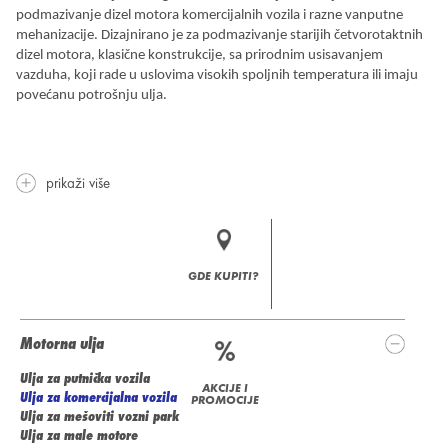
podmazivanje dizel motora komercijalnih vozila i razne vanputne
mehanizacije. Dizajnirano je za podmazivanje starijih četvorotaktnih
dizel motora, klasične konstrukcije, sa prirodnim usisavanjem
vazduha, koji rade u uslovima visokih spoljnih temperatura ili imaju
povećanu potrošnju ulja.
prikaži više
GDE KUPITI?
Motorna ulja
Ulja za putnička vozila
AKCIJE I
Ulja za komercijalna vozila
PROMOCIJE
Ulja za mešoviti vozni park
Ulja za male motore