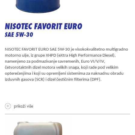
NISOTEC FAVORIT EURO
SAE 5W-30
NISOTEC FAVORIT EURO SAE 5W-30 je visokokvalitetno multigradno
motorno ulje, iz grupe XHPD (eXtra High Performance Diesel),
namenjeno za podmazivanje savremenih, Euro VI/V/IV,
četvorotaktnih dizel motora velikih snaga, koji rade pod velikim
opterećenjima i koji su opremljeni sistemima za naknadnu obradu
izduvnih gasova (SCR) i dizel čestičnim filterima (DPF).
prikaži više