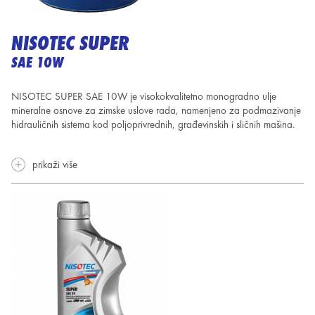
NISOTEC SUPER
SAE 10W
NISOTEC SUPER SAE 10W je visokokvalitetno monogradno ulje
mineralne osnove za zimske uslove rada, namenjeno za
podmazivanje
hidrauličnih sistema kod poljoprivrednih, građevinskih i sličnih mašina.
prikaži više