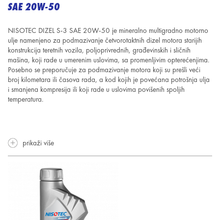
SAE 20W-50
NISOTEC DIZEL S-3 SAE 20W-50 je mineralno multigradno motorno
ulje namenjeno za podmazivanje četvorotaktnih dizel motora starijih
konstrukcija teretnih vozila, poljoprivrednih, građevinskih i sličnih
mašina, koji rade u umerenim uslovima, sa promenljivim opterećenjima.
Posebno se preporučuje za podmazivanje motora koji su prešli veći
broj kilometara ili časova rada, a kod kojih je povećana potrošnja ulja
i smanjena kompresija ili koji rade u uslovima povišenih spoljih
temperatura.
prikaži više