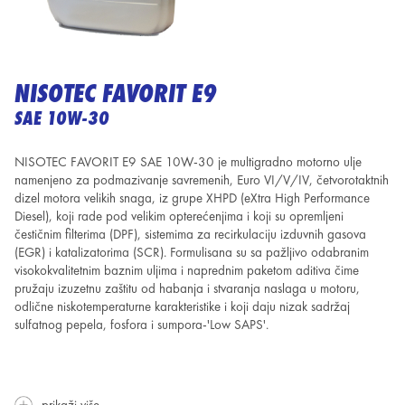
NISOTEC FAVORIT E9
SAE 10W-30
NISOTEC FAVORIT E9 SAE 10W-30 je multigradno motorno ulje
namenjeno za podmazivanje savremenih, Euro VI/V/IV, četvorotaktnih
dizel motora velikih snaga, iz grupe XHPD (eXtra High Performance
Diesel), koji rade pod velikim opterećenjima i koji su opremljeni
čestičnim filterima (DPF), sistemima za recirkulaciju izduvnih gasova
(EGR) i katalizatorima (SCR). Formulisana su sa pažljivo odabranim
visokokvalitetnim baznim uljima i naprednim paketom aditiva čime
pružaju izuzetnu zaštitu od habanja i stvaranja naslaga u motoru,
odlične niskotemperaturne karakteristike i koji daju nizak sadržaj
sulfatnog pepela, fosfora i sumpora-'Low SAPS'.