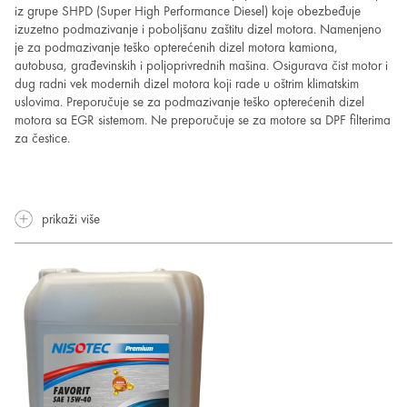
iz grupe SHPD (Super High Performance Diesel) koje obezbeđuje
izuzetno podmazivanje i poboljšanu zaštitu dizel motora. Namenjeno
je za podmazivanje teško opterećenih dizel motora kamiona,
autobusa, građevinskih i poljoprivrednih mašina. Osigurava čist motor i
dug radni vek modernih dizel motora koji rade u oštrim klimatskim
uslovima. Preporučuje se za podmazivanje teško opterećenih dizel
motora sa EGR sistemom. Ne preporučuje se za motore sa DPF filterima
za čestice.
prikaži više