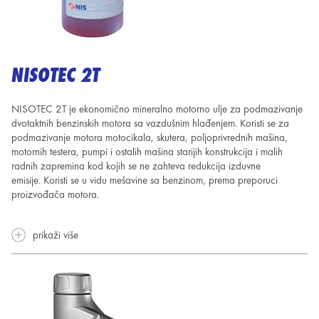
NISOTEC 2T
NISOTEC 2T je ekonomično mineralno motorno ulje za podmazivanje
dvotaktnih benzinskih motora sa vazdušnim hlađenjem. Koristi se za
podmazivanje motora motocikala, skutera, poljoprivrednih mašina,
motornih testera, pumpi i ostalih mašina starijih konstrukcija i malih
radnih zapremina kod kojih se ne zahteva redukcija izduvne
emisije. Koristi se u vidu mešavine sa benzinom, prema preporuci
proizvođača motora.
prikaži više