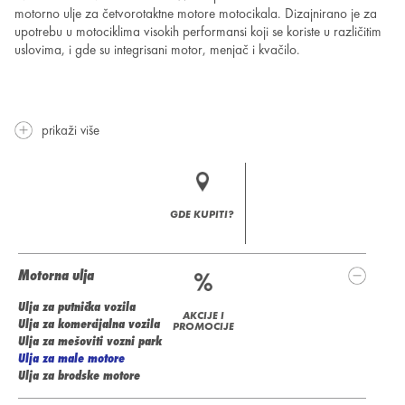
motorno ulje za četvorotaktne motore motocikala. Dizajnirano je za
upotrebu u motociklima visokih performansi koji se koriste u različitim
uslovima, i gde su integrisani motor, menjač i kvačilo.
prikaži više
GDE KUPITI?
Motorna ulja
Ulja za putnička vozila
AKCIJE I
Ulja za komercijalna vozila
PROMOCIJE
Ulja za mešoviti vozni park
Ulja za male motore
Ulja za brodske motore