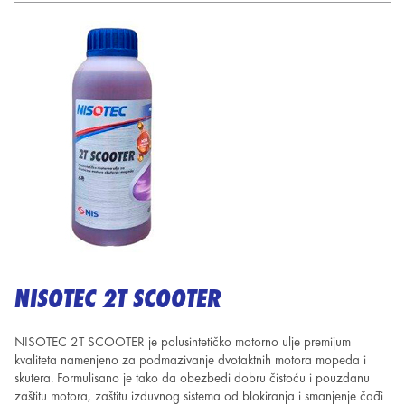
NISOTEC 2T SCOOTER
NISOTEC 2T SCOOTER je polusintetičko motorno ulje premijum
kvaliteta namenjeno za podmazivanje dvotaktnih motora mopeda i
skutera. Formulisano je tako da obezbedi dobru čistoću i pouzdanu
zaštitu motora, zaštitu izduvnog sistema od blokiranja i smanjenje čađi