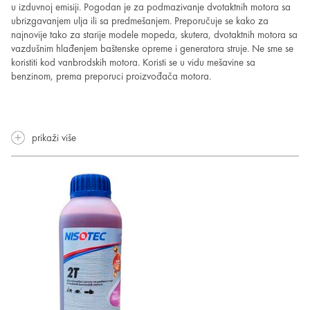
u izduvnoj emisiji. Pogodan je za podmazivanje dvotaktnih motora sa
ubrizgavanjem ulja ili sa predmešanjem. Preporučuje se kako za
najnovije tako za starije modele mopeda, skutera, dvotaktnih motora sa
vazdušnim hlađenjem baštenske opreme i generatora struje. Ne sme se
koristiti kod vanbrodskih motora. Koristi se u vidu mešavine sa
benzinom, prema preporuci proizvođača motora.
prikaži više