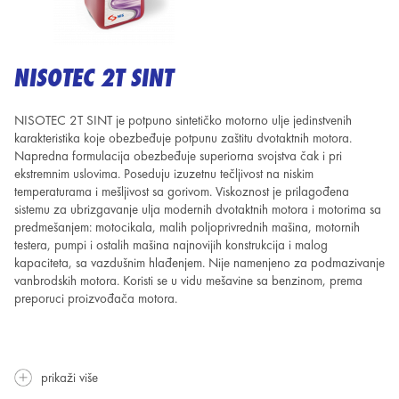
NISOTEC 2T SINT
NISOTEC 2T SINT je potpuno sintetičko motorno ulje jedinstvenih
karakteristika koje obezbeđuje potpunu zaštitu dvotaktnih
motora.
Napredna formulacija obezbeđuje superiorna svojstva čak i pri
ekstremnim uslovima. Poseduju izuzetnu tečljivost
na niskim
temperaturama i mešljivost sa gorivom. Viskoznost je prilagođena
sistemu za ubrizgavanje ulja modernih dvotaktnih
motora i motorima sa
predmešanjem: motocikala, malih poljoprivrednih mašina, motornih
testera, pumpi i ostalih
mašina najnovijih konstrukcija i malog
kapaciteta, sa vazdušnim hlađenjem. Nije namenjeno za podmazivanje
vanbrodskih motora.
Koristi se u vidu mešavine sa benzinom, prema
preporuci proizvođača motora.
prikaži više