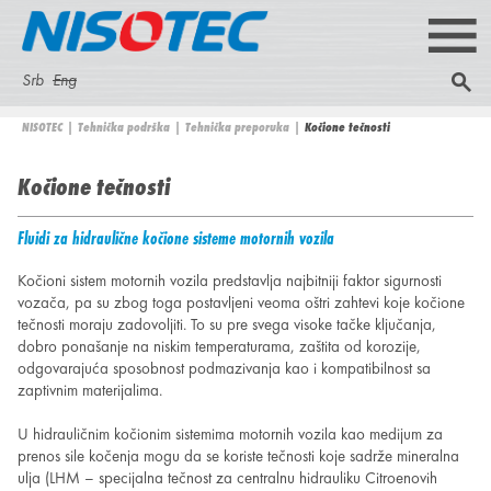
Skip
M
to
a
N
Srb
Eng
P
main
i
S
r
content
I
NISOTEC
|
Tehnička podrška
|
Tehnička preporuka
|
Kočione tečnosti
e
n
e
You
t
are
S
Kočione tečnosti
m
r
a
here
a
e
r
O
Fluidi za hidraulične kočione sisteme motornih vozila
ž
i
n
c
Kočioni sistem motornih vozila predstavlja najbitniji faktor sigurnosti
T
vozača, pa su zbog toga postavljeni veoma oštri zahtevi koje kočione
u
h
tečnosti moraju zadovoljiti. To su pre svega visoke tačke ključanja,
E
dobro ponašanje na niskim temperaturama, zaštita od korozije,
f
odgovarajuća sposobnost podmazivanja kao i kompatibilnost sa
zaptivnim materijalima.
C
o
U hidrauličnim kočionim sistemima motornih vozila kao medijum za
r
prenos sile kočenja mogu da se koriste tečnosti koje sadrže mineralna
ulja (LHM – specijalna tečnost za centralnu hidrauliku Citroenovih
m