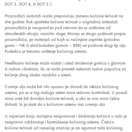
DOT 3, DOT 4, ili DOT 5.1.
Proizvođači motornih vozila preporučuju zamenu kočione tečnosti na
dve godine. Rok upotrebe kočione tečnosti u originalnoj ambalaži
proizvođača je neograničen pod uslovom da su zaštićene od
atmosferskih uticaja, naročito vlage. Moraju se strogo poštovati propisi
proizvođača, jer materijali od kojih su načinjene zaptivke (prirodna
guma – NR ili stirol-butadien gumom – BBR) ne podnose drugi tip ulja.
Posledica je trenutno uništenje kočionog sistema.
Neefikasno kočenje može nastati i usled istrošenosti gumica u glavnom
ili radnim cilindrima, što se može primetiti mekanim radom papučice za
kočenje zbog ulaska vazduha u sistem.
Curenje ulja može biti vrlo opasno jer dovodi do otkaza kočionog
sistema, pa se iz tog razloga sistem mora redovno kontrolisati. U posudi
mora uvek biti dovoljno kočione tečnosti, a ako se ona mora češće
dolivati, to je znak da u kočionom sistemu ima curenja ulja.
U najvećem broju slučajeva neispravnosti i blokiranja kočnica u radu je
neispravno održavanje i kontrolisanje kočionog sistema. Čistoća
kočione tečnosti od najvećeg značaja je za sigurnost rada kočionog