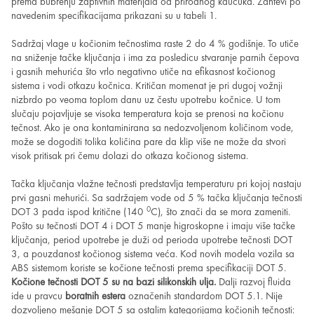
prema bubrenju zaptivnih materijala od prirodnog kaučuka. Zahtevi po
navedenim specifikacijama prikazani su u tabeli 1.
Sadržaj vlage u kočionim tečnostima raste 2 do 4 % godišnje. To utiče
na sniženje tačke ključanja i ima za posledicu stvaranje parnih čepova
i gasnih mehurića što vrlo negativno utiče na efikasnost kočionog
sistema i vodi otkazu kočnica. Kritičan momenat je pri dugoj vožnji
nizbrdo po veoma toplom danu uz čestu upotrebu kočnice. U tom
slučaju pojavljuje se visoka temperatura koja se prenosi na kočionu
tečnost. Ako je ona kontaminirana sa nedozvoljenom količinom vode,
može se dogoditi tolika količina pare da klip više ne može da stvori
visok pritisak pri čemu dolazi do otkaza kočionog sistema.
Tačka ključanja vlažne tečnosti predstavlja temperaturu pri kojoj nastaju
prvi gasni mehurići. Sa sadržajem vode od 5 % tačka ključanja tečnosti
0
DOT 3 pada ispod kritične (140
C), što znači da se mora zameniti.
Pošto su tečnosti DOT 4 i DOT 5 manje higroskopne i imaju više tačke
ključanja, period upotrebe je duži od perioda upotrebe tečnosti DOT
3, a pouzdanost kočionog sistema veća. Kod novih modela vozila sa
ABS sistemom koriste se kočione tečnosti prema specifikaciji DOT 5.
Kočione tečnosti DOT 5 su na bazi silikonskih ulja.
Dalji razvoj fluida
ide u pravcu
boratnih estera
označenih standardom DOT 5.1. Nije
dozvoljeno mešanje DOT 5 sa ostalim kategorijama kočionih tečnosti: