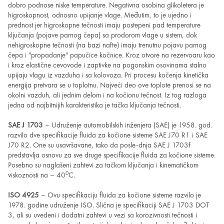
dobro podnose niske temperature. Negativna osobina glikoletera je
higroskopnost, odnosno upijanje vlage. Međutim, to je ujedno i
prednost jer higroskopne tečnosti imaju postepeni pad temperature
ključanja (pojave parnog čepa) sa prodorom vlage u sistem, dok
nehigroskopne tečnosti (na bazi nafte) imaju trenutnu pojavu parnog
čepa i "propadanje" papučice kočnice. Kroz otvore na rezervoaru kao
i kroz elastične cevovode i zaptivke na pogonskim osovinama stalno
upijaju vlagu iz vazduha i sa kolovoza. Pri procesu kočenja kinetička
energija pretvara se u toplotnu. Najveći deo ove toplote prenosi se na
okolni vazduh, ali jednim delom i na kočionu tečnost. Iz tog razloga
jedna od najbitnijih karakteristika je tačka ključanja tečnosti.
SAE J 1703
– Udruženje automobilskih inženjera (SAE) je 1958. god.
razvilo dve specifikacije fluida za kočione sisteme SAE J70 R1 i SAE
J70 R2. One su usavršavane, tako da posle-dnja SAE J 1703f
predstavlja osnovu za sve druge specifikacije fluida za kočione sisteme.
Posebno su naglašeni zahtevi za tačkom ključanja i kinematičkom
0
viskoznosti na – 40
C.
ISO 4925
– Ovu specifikaciju fluida za kočione sisteme razvilo je
1978. godine udruženje ISO. Slična je specifikaciji SAE J 1703 DOT
3, ali su uvedeni i dodatni zahtevi u vezi sa korozivnosti tečnosti i