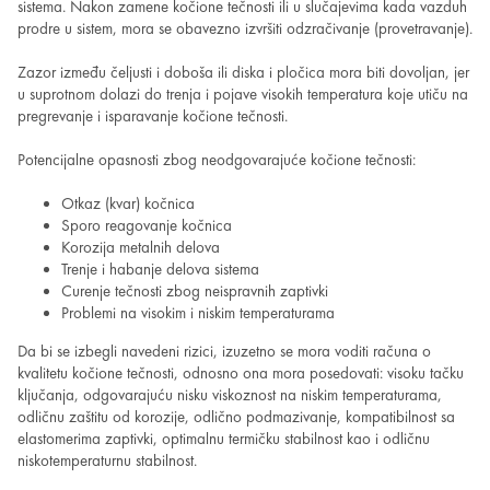
sistema. Nakon zamene kočione tečnosti ili u slučajevima kada vazduh
prodre u sistem, mora se obavezno izvršiti odzračivanje (provetravanje).
Zazor između čeljusti i doboša ili diska i pločica mora biti dovoljan, jer
u suprotnom dolazi do trenja i pojave visokih temperatura koje utiču na
pregrevanje i isparavanje kočione tečnosti.
Potencijalne opasnosti zbog neodgovarajuće kočione tečnosti:
Otkaz (kvar) kočnica
Sporo reagovanje kočnica
Korozija metalnih delova
Trenje i habanje delova sistema
Curenje tečnosti zbog neispravnih zaptivki
Problemi na visokim i niskim temperaturama
Da bi se izbegli navedeni rizici, izuzetno se mora voditi računa o
kvalitetu kočione tečnosti, odnosno ona mora posedovati: visoku tačku
ključanja, odgovarajuću nisku viskoznost na niskim temperaturama,
odličnu zaštitu od korozije, odlično podmazivanje, kompatibilnost sa
elastomerima zaptivki, optimalnu termičku stabilnost kao i odličnu
niskotemperaturnu stabilnost.