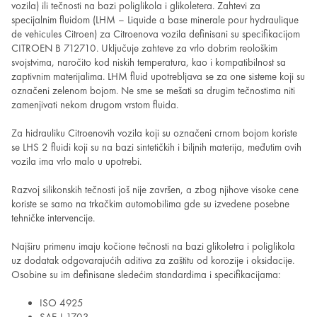
vozila) ili tečnosti na bazi poliglikola i glikoletera. Zahtevi za
specijalnim fluidom (LHM – Liquide a base minerale pour hydraulique
de vehicules Citroen) za Citroenova vozila definisani su specifikacijom
CITROEN B 712710. Uključuje zahteve za vrlo dobrim reološkim
svojstvima, naročito kod niskih temperatura, kao i kompatibilnost sa
zaptivnim materijalima. LHM fluid upotrebljava se za one sisteme koji su
označeni zelenom bojom. Ne sme se mešati sa drugim tečnostima niti
zamenjivati nekom drugom vrstom fluida.
Za hidrauliku Citroenovih vozila koji su označeni crnom bojom koriste
se LHS 2 fluidi koji su na bazi sintetičkih i biljnih materija, međutim ovih
vozila ima vrlo malo u upotrebi.
Razvoj silikonskih tečnosti još nije završen, a zbog njihove visoke cene
koriste se samo na trkačkim automobilima gde su izvedene posebne
tehničke intervencije.
Najširu primenu imaju kočione tečnosti na bazi glikoletra i poliglikola
uz dodatak odgovarajućih aditiva za zaštitu od korozije i oksidacije.
Osobine su im definisane sledećim standardima i specifikacijama:
ISO 4925