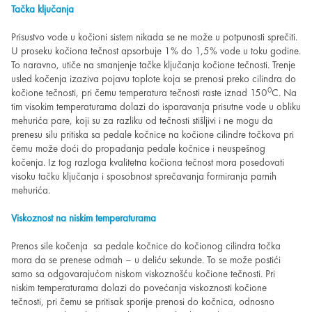
Tačka ključanja
Prisustvo vode u kočioni sistem nikada se ne može u potpunosti sprečiti.
U proseku kočiona tečnost apsorbuje 1% do 1,5% vode u toku godine.
To naravno, utiče na smanjenje tačke ključanja kočione tečnosti. Trenje
usled kočenja izaziva pojavu toplote koja se prenosi preko cilindra do
0
kočione tečnosti, pri čemu temperatura tečnosti raste iznad 150
C. Na
tim visokim temperaturama dolazi do isparavanja prisutne vode u obliku
mehurića pare, koji su za razliku od tečnosti stišljivi i ne mogu da
prenesu silu pritiska sa pedale kočnice na kočione cilindre točkova pri
čemu može doći do propadanja pedale kočnice i neuspešnog
kočenja. Iz tog razloga kvalitetna kočiona tečnost mora posedovati
visoku tačku ključanja i sposobnost sprečavanja formiranja parnih
mehurića.
Viskoznost na niskim temperaturama
Prenos sile kočenja sa pedale kočnice do kočionog cilindra točka
mora da se prenese odmah – u deliću sekunde. To se može postići
samo sa odgovarajućom niskom viskoznošću kočione tečnosti. Pri
niskim temperaturama dolazi do povećanja viskoznosti kočione
tečnosti, pri čemu se pritisak sporije prenosi do kočnica, odnosno