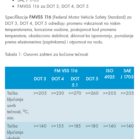
SAE J 1703
FMVSS 116 za DOT 3, DOT 4, DOT 5
Specifikacije
FMVSS 116
(Federal Motor Vehicle Safety Standard) za
DOT 3, DOT 4, DOT 5 određuju: promenu viskoznosti na niskim
temperaturama, korozione osobine, postojanost kod promena
temperature, oksidacionu stabilnost, sklonost ka isparavanju, ponašanje
prema elastomerima (zaptivkama) i otpornost na vodu.
Tabela 1: Osnovni zahtevi za kočione tečnosti
FM VSS 116
ISO
SAE
4925
J 1703
DOT 3
DOT 4
DOT
DOT 5
5.1
Tačka
>=205
>=230
>=270
>=260
>=205
>=205
ključanja
suvih
0
tečnosti,
C,
min.
Tačka
>=140
>=155
>=185
>=180
>=140
>=140
ključanja
vlažnih