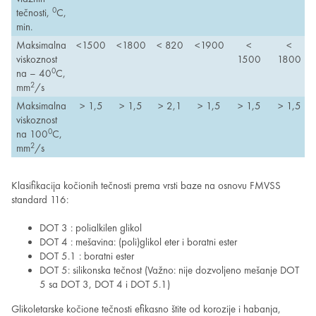
0
tečnosti,
C,
min.
Maksimalna
<1500
<1800
< 820
<1900
<
<
viskoznost
1500
1800
0
na – 40
C,
2
mm
/s
Maksimalna
> 1,5
> 1,5
> 2,1
> 1,5
> 1,5
> 1,5
viskoznost
0
na 100
C,
2
mm
/s
Klasifikacija kočionih tečnosti prema vrsti baze na osnovu FMVSS
standard 116:
DOT 3 : polialkilen glikol
DOT 4 : mešavina: (poli)glikol eter i boratni ester
DOT 5.1 : boratni ester
DOT 5: silikonska tečnost (Važno: nije dozvoljeno mešanje DOT
5 sa DOT 3, DOT 4 i DOT 5.1)
Glikoletarske kočione tečnosti efikasno štite od korozije i habanja,