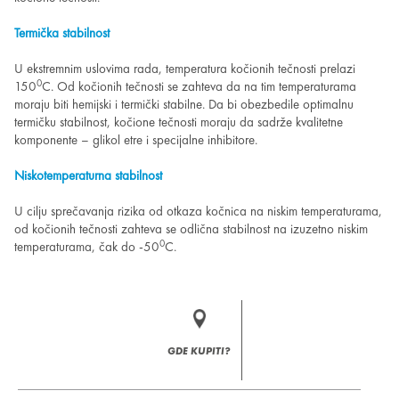
Termička stabilnost
U ekstremnim uslovima rada, temperatura kočionih tečnosti prelazi
0
150
C. Od kočionih tečnosti se zahteva da na tim temperaturama
moraju biti hemijski i termički stabilne. Da bi obezbedile optimalnu
termičku stabilnost, kočione tečnosti moraju da sadrže kvalitetne
komponente – glikol etre i specijalne inhibitore.
Niskotemperaturna stabilnost
U cilju sprečavanja rizika od otkaza kočnica na niskim temperaturama,
od kočionih tečnosti zahteva se odlična stabilnost na izuzetno niskim
0
temperaturama, čak do -50
C.
GDE KUPITI?