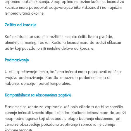
usporene reakcije kočenja. Zbog optimalne brzine kočenja, tečnost za
kočnice mora posedovati odgovarajuću niku viskoznost i na najnižim
temperaturama okoline.
Zaštita od korozije
Kočioni sistem se sastoji iz rezličitih metala: čelik, liveno gvožđe,
aluminijum, mesing i bakar. Kočiona tečnost mora da sadrži efikasan
aditiv koji pouzdano štiti metalne delove od korozije.
Podmazivanje
U cilju sprečavanja trenja, kočiona tečnost mora posedovati odlična
svojstva podmazivanja. Kao što je poznato posledice trenja su:
habanje, abrazija i porast temperature.
Kompatibilnost sa elasomerima zaptivki
Elastomeri se koriste za zaptivanje kočionih cilindara da bi se sprečilo
curenje tečnosti između klipa i cilindra. Kočiona tečnost mora da sadrži
neophodne agense koji obezbeđuju blago bubrenje elastomera, pri
čemu se obezbeđuje pouzdano zaptivanje i sprečavanje curenja
kočione tečnosti.