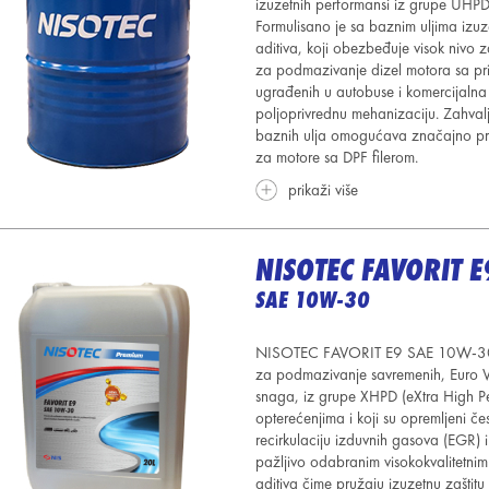
izuzetnih performansi iz grupe UHPD 
Formulisano je sa baznim uljima izu
aditiva, koji obezbeđuje visok nivo z
za podmazivanje dizel motora sa prir
ugrađenih u autobuse i komercijalna 
poljoprivrednu mehanizaciju. Zahvalj
baznih ulja omogućava značajno pr
za motore sa DPF filerom.
prikaži više
NISOTEC FAVORIT E
SAE 10W-30
NISOTEC FAVORIT E9 SAE 10W-30 j
za podmazivanje savremenih, Euro VI
snaga, iz grupe XHPD (eXtra High Pe
opterećenjima i koji su opremljeni čes
recirkulaciju izduvnih gasova (EGR) 
pažljivo odabranim visokokvalitetni
aditiva čime pružaju izuzetnu zaštit