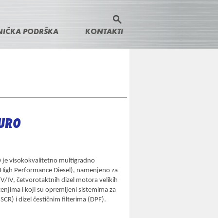
P
S
r
NIČKA PODRŠKA
KONTAKTI
e
e
t
r
a
a
r
ž
i
c
h
EURO
f
o
r
e visokokvalitetno multigradno
 High Performance Diesel), namenjeno za
m
/IV, četvorotaktnih dizel motora velikih
ćenjima i koji su opremljeni sistemima za
R) i dizel čestičnim filterima (DPF).