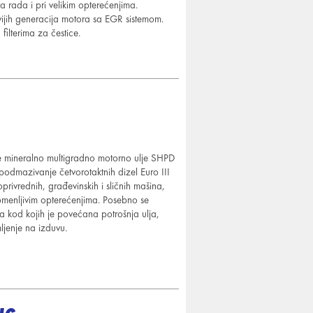
a rada i pri velikim opterećenjima.
ijih generacija motora sa EGR sistemom.
ilterima za čestice.
ineralno multigradno motorno ulje SHPD
odmazivanje četvorotaktnih dizel Euro III
ljoprivrednih, građevinskih i sličnih mašina,
romenljivim opterećenjima. Posebno se
 kod kojih je povećana potrošnja ulja,
jenje na izduvu.