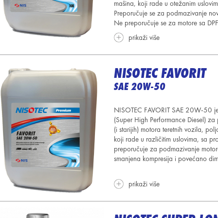
mašina, koji rade u otežanim uslovim
Preporučuje se za podmazivanje
nov
Ne preporučuje se za motore sa DPF f
prikaži više
NISOTEC FAVORIT
SAE 20W-50
NISOTEC FAVORIT SAE 20W-50 je m
(Super High Performance Diesel) za p
(i starijih) motora teretnih vozila, po
koji rade u različitim uslovima, sa p
preporučuje za podmazivanje motora
smanjena kompresija i povećano diml
prikaži više