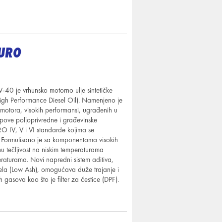
EURO
je vrhunsko motorno ulje sintetičke
igh Performance Diesel Oil). Namenjeno je
otora, visokih performansi, ugrađenih u
ipove poljoprivredne i građevinske
O IV, V i VI standarde kojima se
 Formulisano je sa komponentama visokih
u tečljivost na niskim temperaturama
eraturama. Novi napredni sistem aditiva,
ela (Low Ash), omogućava duže trajanje i
 gasova kao što je filter za čestice (DPF).