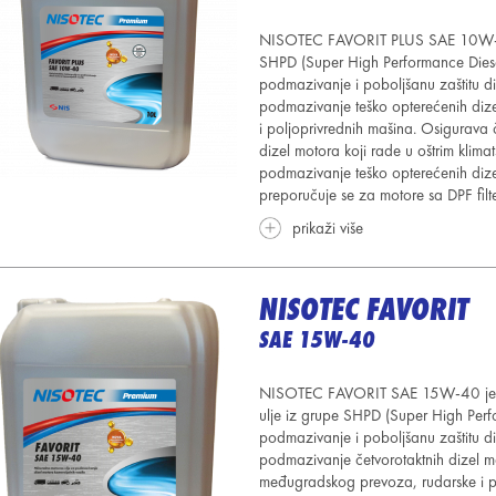
NISOTEC FAVORIT PLUS SAE 10W-40 j
SHPD (Super High Performance Diese
podmazivanje i poboljšanu zaštitu d
podmazivanje teško opterećenih diz
i poljoprivrednih mašina. Osigurava 
dizel motora koji rade u oštrim klima
podmazivanje teško opterećenih diz
preporučuje se za motore sa DPF filt
prikaži više
NISOTEC FAVORIT
SAE 15W-40
NISOTEC FAVORIT SAE 15W-40 je vr
ulje iz grupe SHPD (Super High Pe
podmazivanje i poboljšanu zaštitu d
podmazivanje četvorotaktnih
dizel m
međugradskog prevoza, rudarske i p