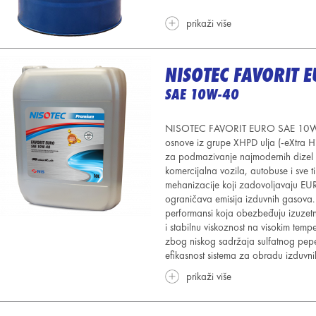
prikaži više
NISOTEC FAVORIT 
SAE 10W-40
NISOTEC FAVORIT EURO SAE 10W-40 
osnove iz grupe XHPD ulja (-eXtra H
za podmazivanje najmodernih dizel m
komercijalna vozila, autobuse i sve t
mehanizacije koji zadovoljavaju EUR
ograničava emisija izduvnih gasova.
performansi koja obezbeđuju izuzetn
i stabilnu viskoznost na visokim temp
zbog niskog sadržaja sulfatnog pep
efikasnost sistema za obradu izduvnih
prikaži više