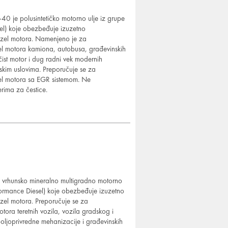
e polusintetičko motorno ulje iz grupe
l) koje obezbeđuje izuzetno
izel motora. Namenjeno je za
el motora kamiona, autobusa, građevinskih
čist motor i dug radni vek modernih
tskim uslovima. Preporučuje se za
el motora sa EGR sistemom. Ne
erima za čestice.
hunsko mineralno multigradno motorno
rformance
Diesel) koje obezbeđuje izuzetno
izel motora. Preporučuje se za
otora teretnih vozila, vozila gradskog i
oljoprivredne mehanizacije
i građevinskih