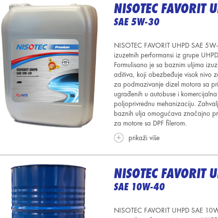
NISOTEC FAVORIT 
SAE 5W-30
NISOTEC FAVORIT UHPD SAE 5W-30 j
izuzetnih performansi iz grupe UHPD 
Formulisano je sa baznim uljima izu
aditiva, koji obezbeđuje visok nivo z
za podmazivanje dizel motora sa prir
ugrađenih u autobuse i komercijalna 
poljoprivrednu mehanizaciju. Zahvalj
baznih ulja omogućava značajno pr
za motore sa DPF filerom.
prikaži više
NISOTEC FAVORIT 
SAE 10W-40
NISOTEC FAVORIT UHPD SAE 10W-40 