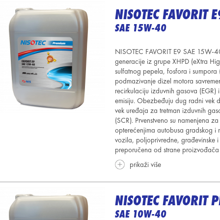
NISOTEC FAVORIT E
SAE 15W-40
NISOTEC FAVORIT E9 SAE 15W-40 je
generacije iz grupe XHPD (eXtra Hig
sulfatnog pepela, fosfora i sumpora
podmazivanje dizel motora savremeni
recirkulaciju izduvnih gasova (EGR)
emisiju. Obezbeđuju dug radni vek d
vek uređaja za tretman izduvnih gasova
(SCR). Prvenstveno su namenjena za 
opterećenjima autobusa gradskog i 
vozila, poljoprivredne, građevinske 
preporučena od strane proizvođača 
prikaži više
NISOTEC FAVORIT P
SAE 10W-40