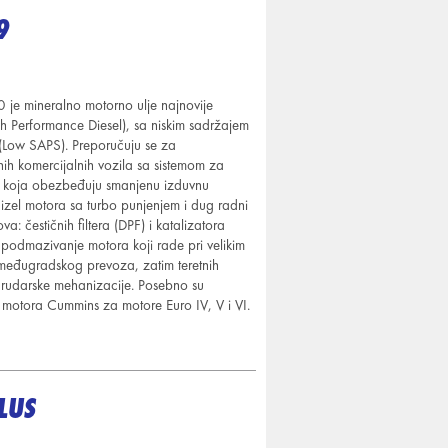
9
 mineralno motorno ulje najnovije
h Performance Diesel), sa niskim sadržajem
 (Low SAPS). Preporučuju se za
h komercijalnih vozila sa sistemom za
 i koja obezbeđuju smanjenu izduvnu
izel motora sa turbo punjenjem i dug radni
: čestičnih filtera (DPF) i katalizatora
podmazivanje motora koji rade pri velikim
međugradskog prevoza, zatim teretnih
i rudarske mehanizacije. Posebno su
motora Cummins za motore Euro IV, V i VI.
LUS