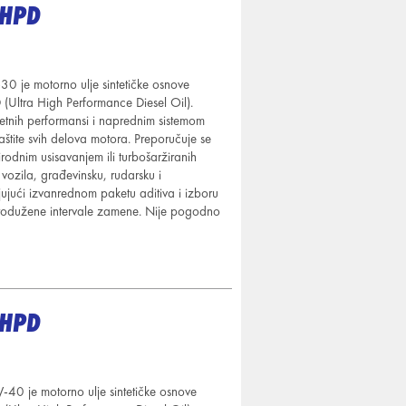
UHPD
e motorno ulje sintetičke osnove
(Ultra High Performance Diesel Oil).
zetnih performansi i naprednim sistemom
aštite svih delova motora. Preporučuje se
odnim usisavanjem ili turbošaržiranih
vozila, građevinsku, rudarsku i
ujući izvanrednom paketu aditiva i izboru
odužene intervale zamene. Nije pogodno
UHPD
je motorno ulje sintetičke osnove