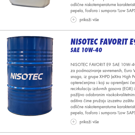
odlične niskotemperaturne karakteristi
pepela, fosfora i sumpora-'Low SAPS
prikaži više
NISOTEC FAVORIT E
SAE 10W-40
NISOTEC FAVORIT E9 SAE 10W-40 j
za podmazivanje savremenih, Euro VI
snaga, iz grupe XHPD (eXtra High Pe
opterećenjima i koji su opremljeni čes
recirkulaciju izduvnih gasova (EGR) 
pažljivo odabranim visokokvalitetni
aditiva čime pružaju izuzetnu zaštit
odlične niskotemperaturne karakteristi
pepela, fosfora i sumpora-'Low SAPS
prikaži više