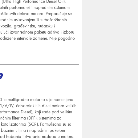
(Ultra High Performance Diesel Oil).
zetnih performansi i naprednim sistemom
aštite svih delova motora. Preporučuje se
odnim usisavanjem ili turbošaržiranih
vozila, građevinsku, rudarsku i
ujući izvanrednom paketu aditiva i izboru
odužene intervale zamene. Nije pogodno
9
e multigradno motorno ulje namenjeno
/V/IV, četvorotaktnih dizel motora velikih
rformance Diesel), koji rade pod velikim
tičnim filterima (DPF), sistemima za
i katalizatorima (SCR). Formulisana su sa
m baznim uljima i naprednim paketom
u od habanja i stvaranja naslaga u motoru,