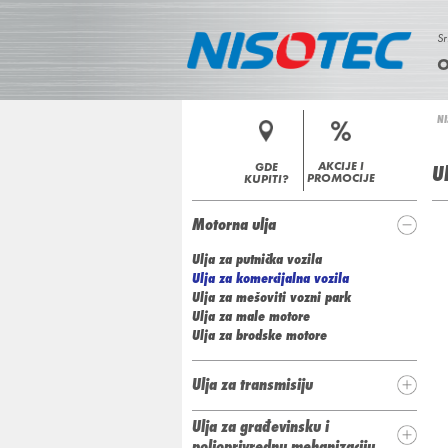
Sr
N
NI
i
I
Y
n
a
AKCIJE I
GDE
U
S
PROMOCIJE
KUPITI?
h
O
Motorna ulja
e
Ulja za putnička vozila
T
n
Ulja za komercijalna vozila
u
Ulja za mešoviti vozni park
E
Ulja za male motore
Ulja za brodske motore
C
Ulja za transmisiju
Ulja za građevinsku i
poljoprivrednu mehanizaciju