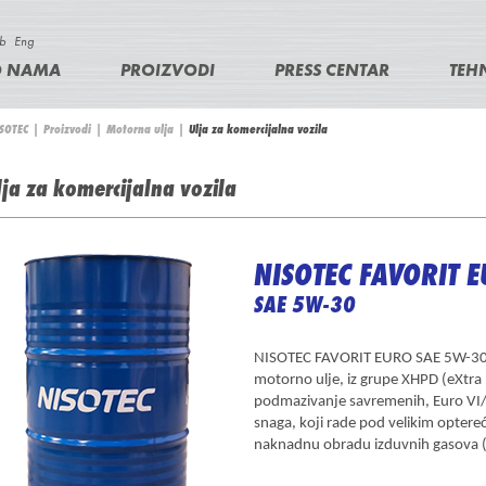
Skip
b
Eng
to
M
O NAMA
PROIZVODI
PRESS CENTAR
TEH
main
a
content
SOTEC
|
Proizvodi
|
Motorna ulja
|
Ulja za komercijalna vozila
ou
re
lja za komercijalna vozila
ere
m
NISOTEC FAVORIT 
SAE 5W-30
NISOTEC FAVORIT EURO SAE 5W-30 j
motorno ulje, iz grupe XHPD (eXtra
podmazivanje savremenih, Euro VI/V
snaga, koji rade pod velikim optere
naknadnu obradu izduvnih gasova (SC