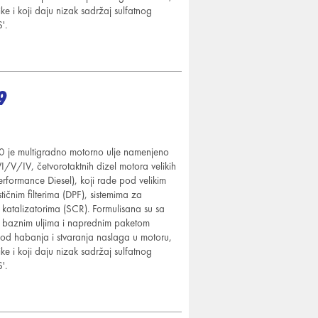
ke i koji daju nizak sadržaj sulfatnog
'.
9
e multigradno motorno ulje namenjeno
/V/IV, četvorotaktnih dizel motora velikih
rformance Diesel), koji rade pod velikim
tičnim filterima (DPF), sistemima za
i katalizatorima (SCR). Formulisana su sa
m baznim uljima i naprednim paketom
u od habanja i stvaranja naslaga u motoru,
ke i koji daju nizak sadržaj sulfatnog
'.