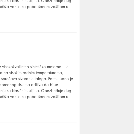
nju sa klasičnim uljima. Obezbeđuje dug
godišta vozila sa poboljšanom zaštitom u
okokvalitetno sintetičko motorno ulje
ja na visokim radnim temperaturama,
 sprečava stvaranje taloga. Formulisano je
naprednog sistema aditiva da bi se
nju sa klasičnim uljima. Obezbeđuje dug
godišta vozila sa poboljšanom zaštitom u