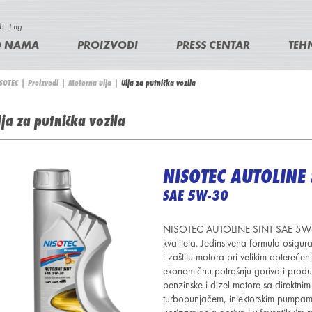
Skip
b
Eng
to
M
O NAMA
PROIZVODI
PRESS CENTAR
TEH
main
a
content
SOTEC
|
Proizvodi
|
Motorna ulja
|
Ulja za putnička vozila
ou
re
lja za putnička vozila
ere
m
NISOTEC AUTOLINE 
SAE 5W-30
NISOTEC AUTOLINE SINT SAE 5W-30 
kvaliteta. Jedinstvena formula osigu
i zaštitu motora pri velikim optereće
ekonomičnu potrošnju goriva i produ
benzinske i dizel motore sa direktnim
turbopunjačem, injektorskim pumpam