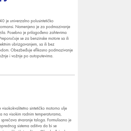
e univerzalno polusintetičko
erformansi. Namenjeno
je za podmazivanje
ozila. Posebno je prilagođeno zahtevima
reporučuje se za benzinske motore sa ili
irektnim ubrizgavanjem, sa
ili bez
azvodom. Obezbeđuje efikasno podmazivanje
ožnje i vožnje po autoputevima.
okokvalitetno sintetičko motorno ulje
ja na visokim radnim temperaturama,
 sprečava stvaranje taloga. Formulisano je
naprednog sistema aditiva da bi se