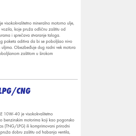
sokokvalitetno mineralno motorno ulje,
 vozila, koje pruža odličnu zaštitu od
rama i sprečava stvaranje taloga.
og paketa aditiva da bi se poboljšao nivo
m uljima. Obezbeđuje dug radni vek motora
 poboljšanom zaštitom u širokom
 LPG/CNG
0W-40 je visokokvalitetno
eno benzinskim motorima koji kao pogonsko
i gas (TNG/LPG) ili komprimovani prirodni
ruža dobru zaštitu od habanja ventila,