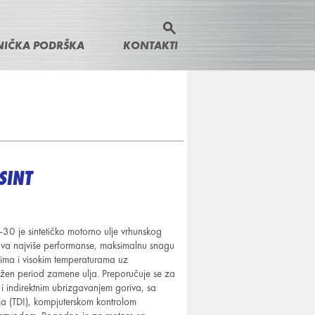
P
S
r
NIČKA PODRŠKA
KONTAKTI
e
e
t
r
a
a
r
ž
i
c
h
SINT
f
o
r
je sintetičko motorno ulje vrhunskog
rava najviše performanse, maksimalnu snagu
m
njima i visokim temperaturama uz
žen period zamene ulja. Preporučuje se za
 i indirektnim ubrizgavanjem goriva, sa
a (TDI), kompjuterskom kontrolom