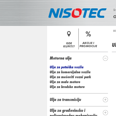
Sr
N
NI
i
I
Y
n
a
AKCIJE I
GDE
U
S
PROMOCIJE
KUPITI?
h
O
Motorna ulja
e
Ulja za putnička vozila
T
n
Ulja za komercijalna vozila
u
Ulja za mešoviti vozni park
E
Ulja za male motore
Ulja za brodske motore
C
Ulja za transmisiju
Ulja za građevinsku i
poljoprivrednu mehanizaciju