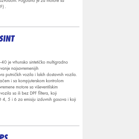
m razvodom. Pogodno je za motore sa
F) .
SINT
je vrhunsko sintetičko multigradno
anje najsavremenijih
ra putničkih vozila i lakih dostavnih vozila.
ačem i sa kompjuterskom kontrolom
vremene motore sa viševentilskim
zila sa ili bez DPF filtera, koji
4, 5 i 6 za emisiju izduvnih gasova i koji
PS