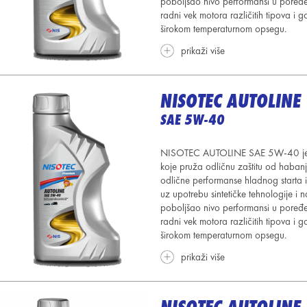
poboljšao nivo performansi u poređe
radni vek motora različitih tipova i 
širokom temperaturnom opsegu.
prikaži više
NISOTEC AUTOLINE
SAE 5W-40
NISOTEC AUTOLINE SAE 5W-40 je vis
koje pruža odličnu zaštitu od haban
odlične performanse hladnog starta i
uz upotrebu sintetičke tehnologije i 
poboljšao nivo performansi u poređe
radni vek motora različitih tipova i 
širokom temperaturnom opsegu.
prikaži više