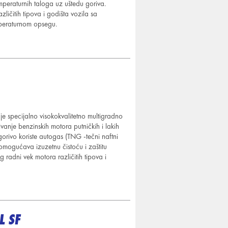
mperaturnih taloga uz uštedu goriva.
ičitih tipova i godišta vozila sa
peraturnom opsegu.
ecijalno visokokvalitetno multigradno
nje benzinskih motora putničkih i lakih
orivo koriste autogas (TNG -tečni naftni
 omogućava izuzetnu čistoću i zaštitu
adni vek motora različitih tipova i
L SF