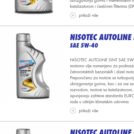
ubrizgavanja goriva i viševentilski
katalizatorom i čestičnim filterima (DP
prikaži više
NISOTEC AUTOLINE 
SAE 5W-40
NISOTEC AUTOLINE SINT SAE 5W-40 
motorno ulje namenjeno za podmaziv
četvorotaktnih benzinskih i dizel moto
Preporučeno za motore sa turbopunj
ubrizgavanja goriva, kao i za sve sa
razvodom, motore sa katalizatorom, vo
ispunjavaju zahteve standarda EURO 
rade u oštrijim klimatskim uslovima.
prikaži više
NISOTEC AUTOLINE 