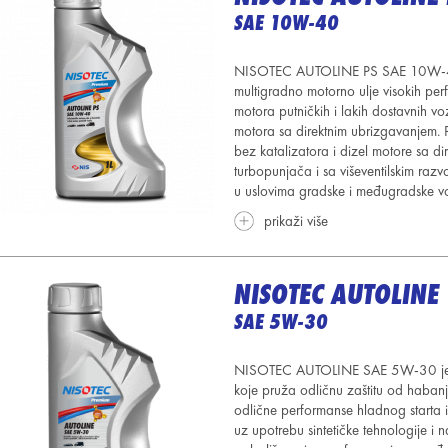
SAE 10W-40
NISOTEC AUTOLINE PS SAE 10W-40 j
multigradno motorno ulje visokih p
motora putničkih i lakih dostavnih v
motora sa direktnim
ubrizgavanjem. P
bez katalizatora i dizel motore sa d
turbopunjača i sa viševentilskim r
u uslovima gradske i međugradske
v
prikaži više
NISOTEC AUTOLINE
SAE 5W-30
NISOTEC AUTOLINE SAE 5W-30 je vis
koje pruža odličnu zaštitu od haban
odlične performanse hladnog starta i
uz upotrebu sintetičke tehnologije i 