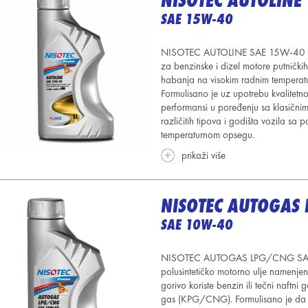
NISOTEC AUTOLINE
SAE 15W-40
NISOTEC AUTOLINE SAE 15W-40 je vi
za benzinske i dizel motore putničkih
habanja na visokim radnim temperatu
Formulisano je uz upotrebu kvalitetn
performansi u poređenju sa klasični
različitih tipova i godišta vozila sa
temperaturnom opsegu.
prikaži više
NISOTEC AUTOGAS
SAE 10W-40
NISOTEC AUTOGAS LPG/CNG SAE 1
polusintetičko motorno ulje namenj
gorivo koriste benzin ili tečni naftn
gas (KPG/CNG). Formulisano je da p