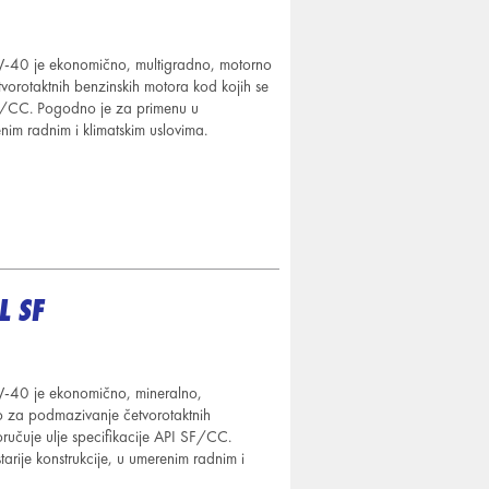
0 je ekonomično, multigradno, motorno
orotaktnih benzinskih motora kod kojih se
SF/CC. Pogodno je za primenu u
enim radnim i klimatskim uslovima.
L SF
0 je ekonomično, mineralno,
no za podmazivanje
četvorotaktnih
ručuje ulje specifikacije API SF/CC.
starije konstrukcije, u umerenim radnim i