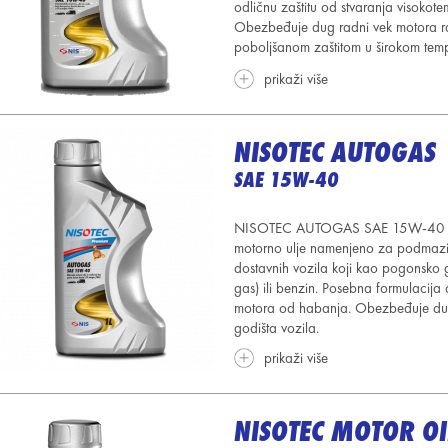
odličnu zaštitu od stvaranja visokote
Obezbeđuje dug radni vek motora razl
poboljšanom zaštitom u širokom tem
prikaži više
NISOTEC AUTOGAS
SAE 15W-40
NISOTEC AUTOGAS SAE 15W-40 je sp
motorno ulje namenjeno za podmaziva
dostavnih vozila koji kao pogonsko g
gas) ili benzin. Posebna formulacija
motora od habanja. Obezbeđuje dug r
godišta vozila.
prikaži više
NISOTEC MOTOR OI