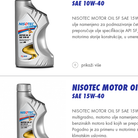
SAE 10W-40
NISOTEC MOTOR OIL SF SAE 15W-4
ulje namenjeno za podmazivanje četv
preporučuje ulje specifikacije API 
motorima starije konstrukcije, u umer
prikaži više
NISOTEC MOTOR OI
SAE 15W-40
NISOTEC MOTOR OIL SF SAE 15W-4
multigradno, motorno ulje namenje
benzinskih motora kod kojih se prepo
Pogodno je za primenu u motorima
klimatskim uslovima.