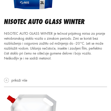
NISOTEC AUTO GLASS WINTER
NISOTEC AUTO GLASS WINTER je tečnost prijatnog mirisa za pranje
vetrobranskog stakla vozila u zimskom periodu. Zimi se
koristi bez
razblaženja i osigurava zažtitu od mržnjenja do -20°C. Leti se može
razblažiti vodom. Uklanja nečistoće, insekte
i zauljeni film, perfektno
čisti staklo pri čemu ne oštećuje gumene delove i boju vozila.
Neškodljiv je i ne sadrži metanol.
prikaži više