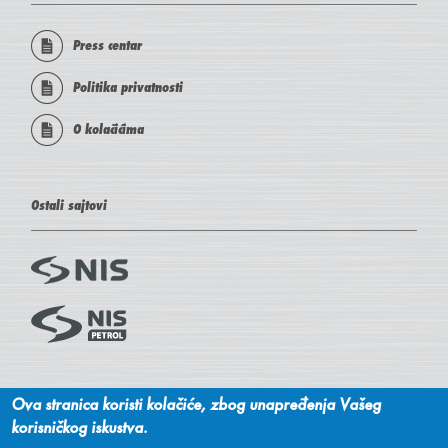
Press centar
Politika privatnosti
O kolačićima
Ostali sajtovi
Društvene mreže
Ova stranica koristi kolačiće, zbog unapređenja Vašeg
korisničkog iskustva.