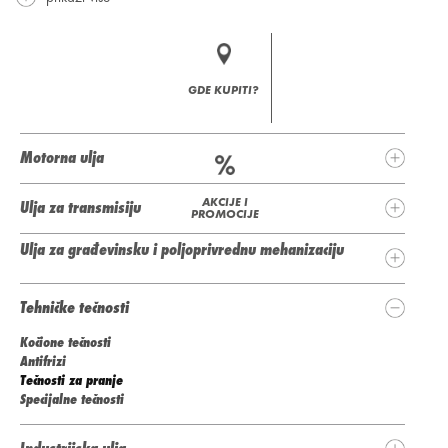
GDE KUPITI?
Motorna ulja
AKCIJE I
Ulja za transmisiju
PROMOCIJE
Ulja za građevinsku i poljoprivrednu mehanizaciju
Tehničke tečnosti
Kočione tečnosti
Antifrizi
Tečnosti za pranje
Specijalne tečnosti