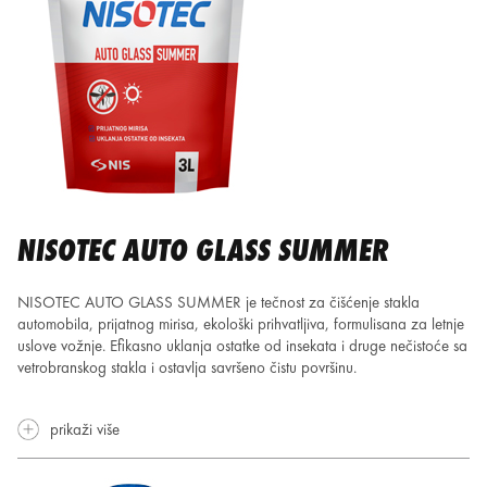
NISOTEC AUTO GLASS SUMMER
NISOTEC AUTO GLASS SUMMER je tečnost za čišćenje stakla
automobila, prijatnog mirisa, ekološki prihvatljiva, formulisana za letnje
uslove vožnje. Efikasno uklanja ostatke od insekata i druge nečistoće sa
vetrobranskog stakla i ostavlja savršeno čistu površinu.
prikaži više